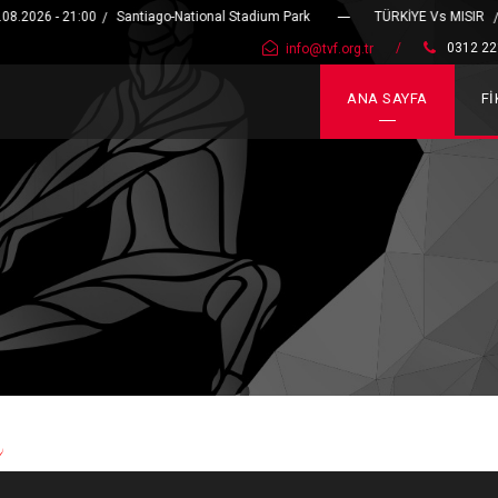
026 - 21:00
Santiago-National Stadium Park
TÜRKİYE Vs MISIR
08.
/
/
0312 22
info@tvf.org.tr
/
ANA SAYFA
F