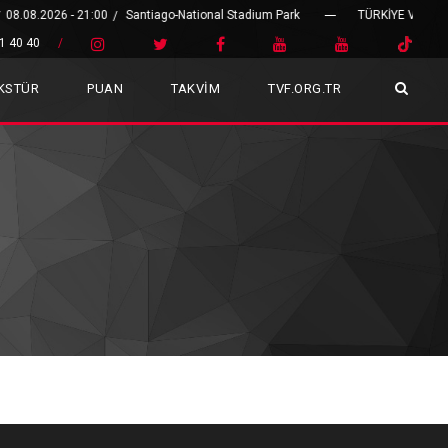
08.2026 - 21:00
Santiago-National Stadium Park
TÜRKİYE Vs ÇEKYA
/
/
1 40 40
/
İKSTÜR
PUAN
TAKVİM
TVF.ORG.TR